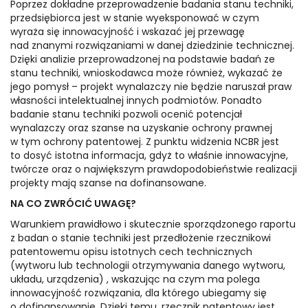
Poprzez dokładne przeprowadzenie badania stanu techniki,
przedsiębiorca jest w stanie wyeksponować w czym
wyraża się innowacyjność i wskazać jej przewagę
nad znanymi rozwiązaniami w danej dziedzinie technicznej.
Dzięki analizie przeprowadzonej na podstawie badań ze
stanu techniki, wnioskodawca może również, wykazać że
jego pomysł – projekt wynalazczy nie będzie naruszał praw
własności intelektualnej innych podmiotów. Ponadto
badanie stanu techniki pozwoli ocenić potencjał
wynalazczy oraz szanse na uzyskanie ochrony prawnej
w tym ochrony patentowej. Z punktu widzenia NCBR jest
to dosyć istotna informacja, gdyż to właśnie innowacyjne,
twórcze oraz o największym prawdopodobieństwie realizacji
projekty mają szanse na dofinansowane.
NA CO ZWRÓCIĆ UWAGĘ?
Warunkiem prawidłowo i skutecznie sporządzonego raportu
z badan o stanie techniki jest przedłożenie rzecznikowi
patentowemu opisu istotnych cech technicznych
(wytworu lub technologii otrzymywania danego wytworu,
układu, urządzenia) , wskazując na czym ma polega
innowacyjność rozwiązania, dla którego ubiegamy się
o dofinansowanie. Dzięki temu, rzecznik patentowy jest